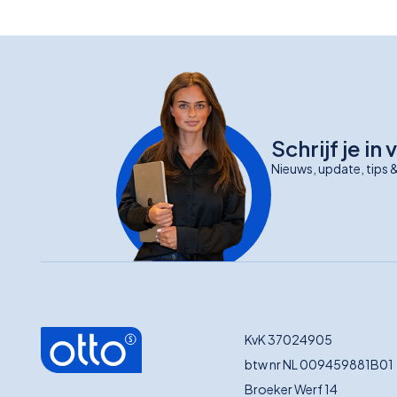
Schrijf je i
Nieuws, update, tips &
KvK 37024905
btw nr NL 009459881B01
Broeker Werf 14