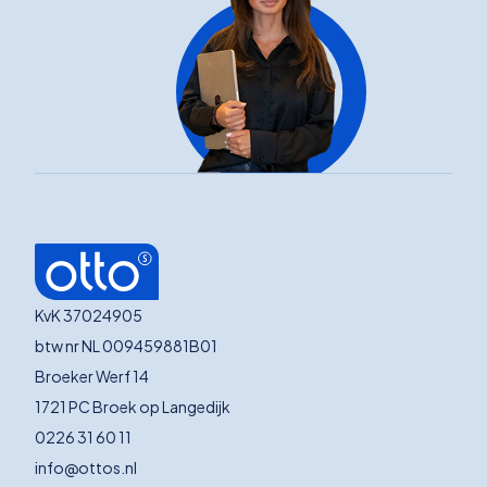
KvK 37024905
btw nr NL 009459881B01
Broeker Werf 14
1721 PC Broek op Langedijk
0226 31 60 11
info@ottos.nl